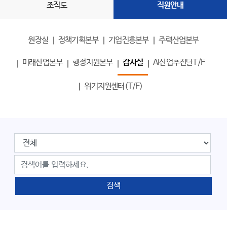
조직도
직원안내
원장실
정책기획본부
기업진흥본부
주력산업본부
미래산업본부
행정지원본부
감사실
AI산업추진단T/F
위기지원센터(T/F)
검색