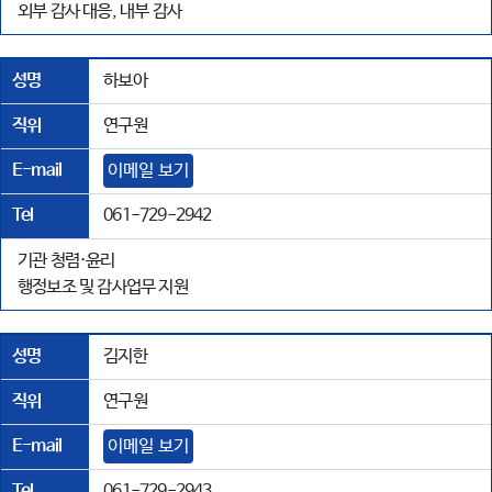
외부 감사 대응, 내부 감사
성명
하보아
직위
연구원
E-mail
이메일 보기
Tel
061-729-2942
기관 청렴·윤리
행정보조 및 감사업무 지원
성명
김지한
직위
연구원
E-mail
이메일 보기
Tel
061-729-2943