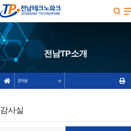
전남TP소개
감사실
감사실