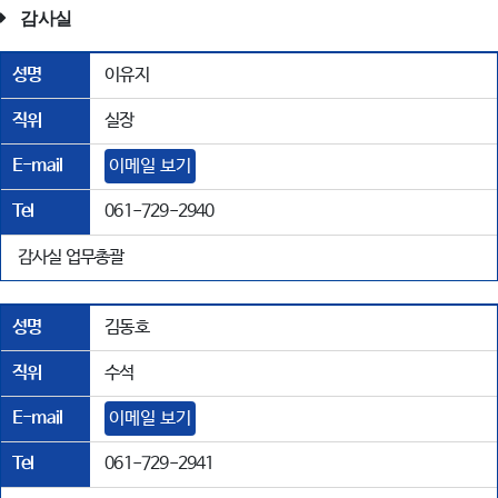
감사실
성명
이유지
직위
실장
E-mail
이메일 보기
Tel
061-729-2940
감사실 업무총괄
성명
김동호
직위
수석
E-mail
이메일 보기
Tel
061-729-2941