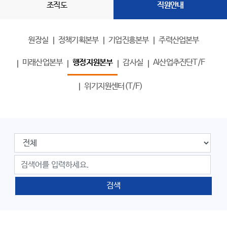
조직도
직원안내
원장실
정책기획본부
기업진흥본부
주력산업본부
미래산업본부
행정지원본부
감사실
AI산업추진단T/F
위기지원센터(T/F)
검색