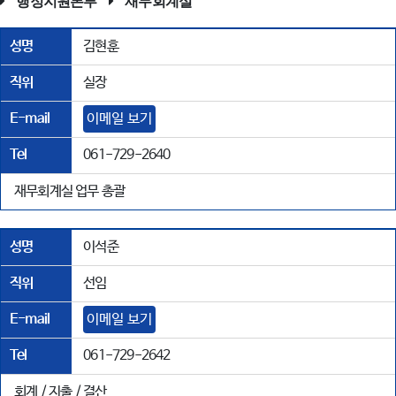
행정지원본부
재무회계실
성명
김현훈
직위
실장
E-mail
이메일 보기
Tel
061-729-2640
재무회계실 업무 총괄
성명
이석준
직위
선임
E-mail
이메일 보기
Tel
061-729-2642
회계 / 지출 / 결산