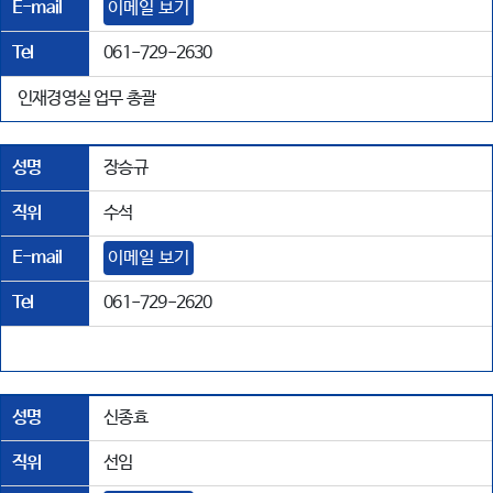
E-mail
이메일 보기
Tel
061-729-2630
인재경영실 업무 총괄
성명
장승규
직위
수석
E-mail
이메일 보기
Tel
061-729-2620
성명
신종효
직위
선임