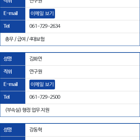
직위
연구원
E-mail
이메일 보기
Tel
061-729-2634
총무 / 급여 / 4대보험
성명
김화연
직위
연구원
E-mail
이메일 보기
Tel
061-729-2500
(부속실) 행정 업무 지원
성명
강동혁