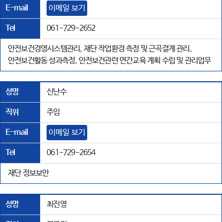
E-mail
이메일 보기
Tel
061-729-2652
안전보건경영시스템관리, 재단 작업환경 측정 및 근곡결계 관리,
안전보건활동 성과측정, 안전보건관련 연간교육 계획 수립 및 관리업무
성명
신난수
직위
주임
E-mail
이메일 보기
Tel
061-729-2654
재단 정보보안
성명
최진영