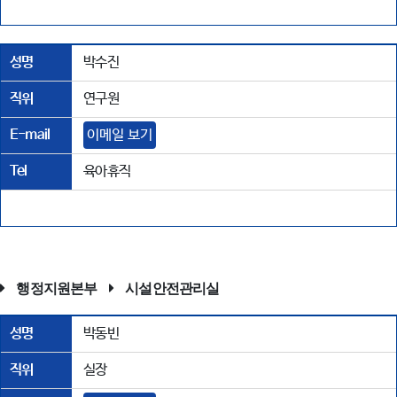
성명
박수진
직위
연구원
E-mail
이메일 보기
Tel
육아휴직
행정지원본부
시설안전관리실
성명
박동빈
직위
실장