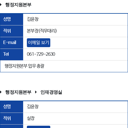
행정지원본부
성명
김윤창
직위
본부장(직무대리)
E-mail
이메일 보기
Tel
061-729-2630
행정지원본부 업무 총괄
행정지원본부
인재경영실
성명
김윤창
직위
실장