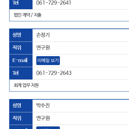
Tel
061-729-2641
법인 계약 / 지출
성명
손정기
직위
연구원
E-mail
이메일 보기
Tel
061-729-2643
회계 업무 지원
성명
박수진
직위
연구원