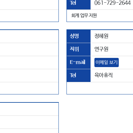
Tel
061-729-2644
회계 업무 지원
성명
정혜원
직위
연구원
E-mail
이메일 보기
Tel
육아휴직