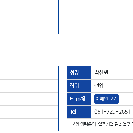
성명
박신원
직위
선임
E-mail
이메일 보기
Tel
061-729-2651
본원 위탁용역, 입주기업 관리업무 