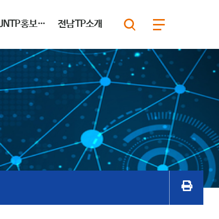
JNTP홍보마당
전남TP소개