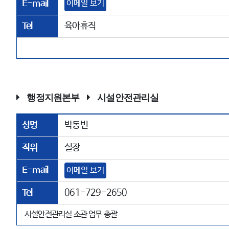
E-mail
이메일 보기
Tel
육아휴직
행정지원본부
시설안전관리실
성명
박동빈
직위
실장
E-mail
이메일 보기
Tel
061-729-2650
시설안전관리실 소관 업무 총괄