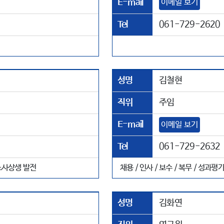
E-mail
이메일 보기
Tel
061-729-2620
성명
김철현
직위
주임
E-mail
이메일 보기
Tel
061-729-2632
 노사상생 발전
채용 / 인사 / 보수 / 복무 / 성과
성명
김화연