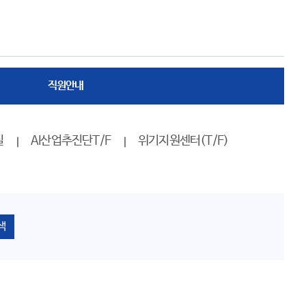
직원안내
실
AI산업추진단T/F
위기지원센터(T/F)
색