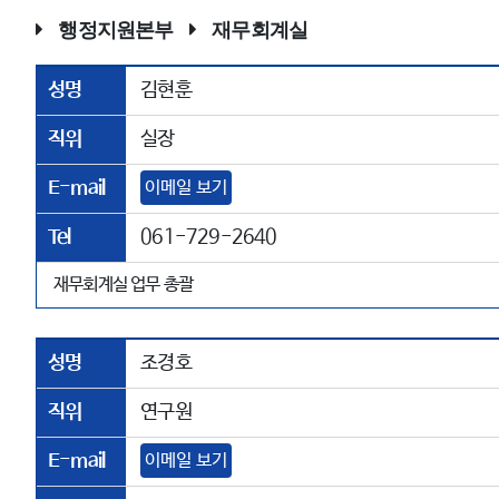
행정지원본부
재무회계실
성명
김현훈
직위
실장
E-mail
이메일 보기
Tel
061-729-2640
재무회계실 업무 총괄
성명
조경호
직위
연구원
E-mail
이메일 보기