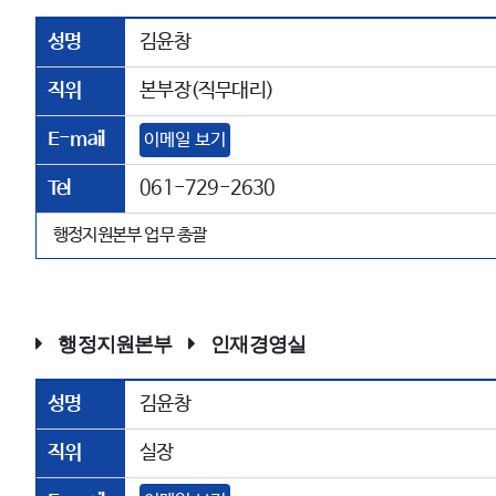
성명
김윤창
직위
본부장(직무대리)
E-mail
이메일 보기
Tel
061-729-2630
행정지원본부 업무 총괄
행정지원본부
인재경영실
성명
김윤창
직위
실장