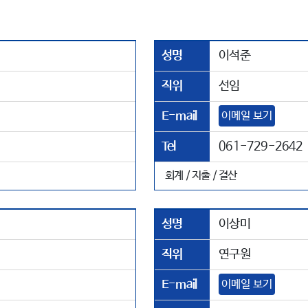
성명
이석준
직위
선임
E-mail
이메일 보기
Tel
061-729-2642
회계 / 지출 / 결산
성명
이상미
직위
연구원
E-mail
이메일 보기