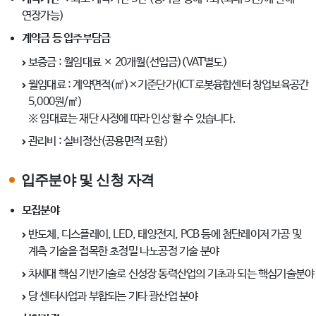
연장가능)
계약금 등 입주부담금
보증금 : 월임대료 × 20개월(선입금)(VAT별도)
월임대료 : 계약면적(㎡)×기준단가(ICT로봇융합센터 창업보육공간
5,000원/㎡)
※ 임대료는 재단 사정에 따라 인상 할 수 있습니다.
관리비 : 실비정산(공용면적 포함)
입주분야 및 신청 자격
모집분야
반도체, 디스플레이, LED, 태양전지, PCB 등에 첨단레이저 가공 및
계측 기술을 접목한 초정밀 나노공정 기술 분야
차세대 핵심 기반기술로 신성장 동력산업의 기초과 되는 핵심기술분야
당 센터사업과 부합되는 기타 광산업 분야