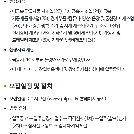
신청자격
비금속 광물제품 제조업(23), 1차 금속 제조업(24), 금속
가공제품제조업(25), 전자부품·컴퓨터·영상·음향 및 통신장비 제조업
(26), 의료·정밀 광학 기기 및 시계 제조업(27), 신소재 IT산업·
전기장비 제조업(28), 기타기계 및 장비제조업(29), 자동차 및
트레일러 제조업(30), 기타운송장비제조업(31)
신청자격 제한
금융기관으로부터 불량거래자로 규제중인 자
타 테크노파크, 창업보육센터 및 창조경제혁신센터에 입주중인 자
모집일정 및 절차
모집일정
: 수시모집 (www.jntp.or.kr 홈페이지 공지)
입주 절차
입주공고 → 입주신청서 접수 → 적격심사(1차) →입주(발표)심사
(2차) → 심사결과 통보 → 임대차 계약체결