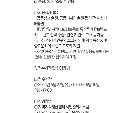
라 분담금이 감소될 수 있음
○ 지원상세내용
- 공동상표 출원, 공동디자인 출원 등 10건 이상의
IP출원
- IP상담 및 지역대표 향토문화 특산품의 IP브랜드
화, 브랜드 전략 수립* 관련 지원·보고서 등 제공
* 한국지식재산연구원 보고서 연계 지역 특산품 및
향토문화의 브랜드 고도화 지원
* 과업내용은 컨설턴트, 지원대상 시장 등, 협력기관
(향후 선정)간 협의하여 조정
2. 접수기간 및 신청방법
□ 접수기간
○ 2026년 5월 27일(수)/10:00 ~ 6월 10일
(수)/17:00
□ 신청방법
○ 지역지식재산센터 사업관리시스템
(https://pms.ripc.org) 온라인 지원