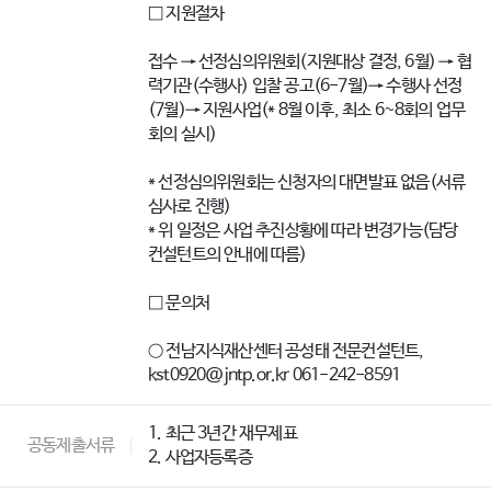
□ 지원절차
접수 → 선정심의위원회(지원대상 결정, 6월) → 협
력기관(수행사) 입찰 공고(6-7월)→ 수행사 선정
(7월)→ 지원사업(* 8월 이후, 최소 6~8회의 업무
회의 실시)
* 선정심의위원회는 신청자의 대면발표 없음(서류
심사로 진행)
* 위 일정은 사업 추진상황에 따라 변경가능(담당
컨설턴트의 안내에 따름)
□ 문의처
○ 전남지식재산센터 공성태 전문컨설턴트,
kst0920@jntp.or.kr 061-242-8591
1. 최근 3년간 재무제표
공동제출서류
2. 사업자등록증