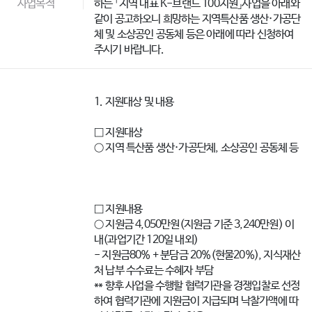
사업목적
하는 「지역 대표 K-브랜드 100지원」사업을 아래와
같이 공고하오니 희망하는 지역특산품 생산·가공단
체 및 소상공인 공동체 등은 아래에 따라 신청하여
주시기 바랍니다.
1. 지원대상 및 내용
□ 지원대상
○ 지역 특산품 생산·가공단체, 소상공인 공동체 등
□ 지원내용
○ 지원금 4,050만원(지원금 기준 3,240만원) 이
내(과업기간 120일 내외)
- 지원금80% + 분담금 20%(현물20%), 지식재산
처 납부 수수료는 수혜자 부담
** 향후 사업을 수행할 협력기관을 경쟁입찰로 선정
하여 협력기관에 지원금이 지급되며 낙찰가액에 따